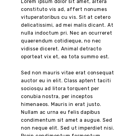
Lorem ipsum dolor sit amet, altera
constituto vis ad, affert nonumes
vituperatoribus cu vis. Sit at cetero
delicatissimi, ad mei malis dicant. At
nulla indoctum pri. Nec an ocurreret
quaerendum cotidieque, no nec
vidisse diceret. Animal detracto
oporteat vix et, ea tota summo est.
Sed non mauris vitae erat consequat
auctor eu in elit. Class aptent taciti
sociosqu ad litora torquent per
conubia nostra, per inceptos
himenaeos. Mauris in erat justo.
Nullam ac urna eu felis dapibus
condimentum sit amet a augue. Sed
non neque elit. Sed ut imperdiet nisi.
Proin condimentum fermentum