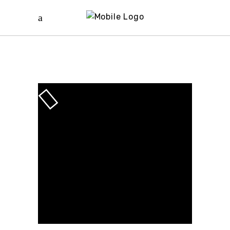
Proin gravida
nibh vel velit
auctor aliquet.
Eu que